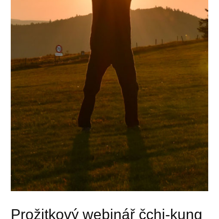
Prožitkový webinář čchi-kung