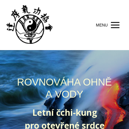
MENU
ROVNOVÁHA OHNĚ
A VODY
Letní čchi-kung
pro otevřené srdce