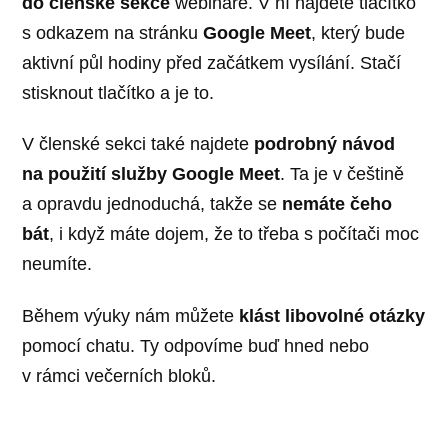
do členské sekce
webináře. V ní najdete tlačítko
s odkazem na stránku
Google Meet
, který bude
aktivní půl hodiny před začátkem vysílání. Stačí
stisknout tlačítko a je to.
V členské sekci také najdete
podrobný návod
na použití služby Google Meet
. Ta je v češtině
a opravdu jednoduchá, takže se
nemáte čeho
bát
, i když máte dojem, že to třeba s počítači moc
neumíte.
Během výuky nám můžete
klást libovolné otázky
pomocí chatu. Ty odpovíme buď hned nebo
v rámci večerních bloků.