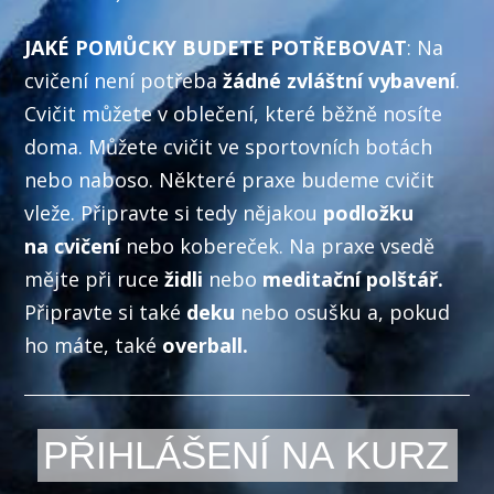
JAKÉ POMŮCKY BUDETE POTŘEBOVAT
: Na
cvičení není potřeba
žádné zvláštní vybavení
.
Cvičit můžete v oblečení, které běžně nosíte
doma. Můžete cvičit ve sportovních botách
nebo naboso. Některé praxe budeme cvičit
vleže. Připravte si tedy nějakou
podložku
na cvičení
nebo kobereček. Na praxe vsedě
mějte při ruce
židli
nebo
meditační polštář.
Připravte si také
deku
nebo osušku a, pokud
ho máte, také
overball.
PŘIHLÁŠENÍ NA KURZ