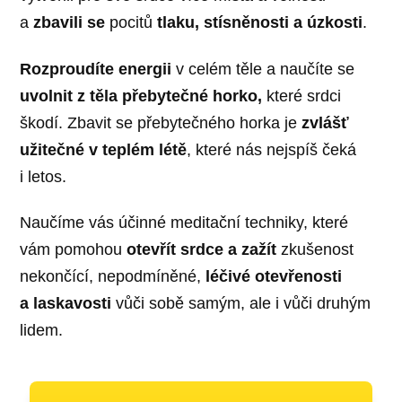
a
zbavili se
pocitů
tlaku, stísněnosti a úzkosti
.
Rozproudíte energii
v celém těle a naučíte se
uvolnit z těla přebytečné horko,
které srdci
škodí. Zbavit se přebytečného horka je
zvlášť
užitečné v teplém létě
, které nás nejspíš čeká
i letos.
Naučíme vás účinné meditační techniky, které
vám pomohou
otevřít srdce a zažít
zkušenost
nekončící, nepodmíněné,
léčivé otevřenosti
a laskavosti
vůči sobě samým, ale i vůči druhým
lidem.