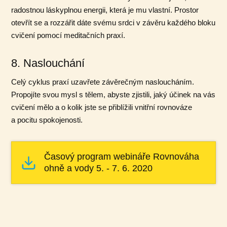
radostnou láskyplnou energii, která je mu vlastní. Prostor
otevřít se a rozzářit dáte svému srdci v závěru každého bloku
cvičení pomocí meditačních praxí.
8. Naslouchání
Celý cyklus praxí uzavřete závěrečným nasloucháním.
Propojíte svou mysl s tělem, abyste zjistili, jaký účinek na vás
cvičení mělo a o kolik jste se přiblížili vnitřní rovnováze
a pocitu spokojenosti.
Časový program webináře Rovnováha
ohně a vody 5. - 7. 6. 2020