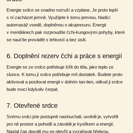
Energie srdce se snadno rozruší a vzplane. Je proto lepší
s ní zacházet jemně. Využijete k tomu jemnou, hladicí
automasáž vsedě, doplněnou o akupresuru. Energii
v meridiánech pak rozproudíte čchi-kungovými pohyby, které
se naučíte provádět s lehkostí a bez úsilí.
6. Doplnění rezerv čchi a práce s energií
Energie se ze srdce potřebuje šířit do těla, jako teplo ze
slunce. K tomu jí srdce potřebuje mít dostatek. Budete proto
aktivovat a posilovat energii v dolním tan-tien, odkud ji srdce
bude moci kdykoliv čerpat.
7. Otevřené srdce
Svému srdci jste postupně naslouchali, uvolnili je, vytvořili
pro ně prostor a pohodlí a zásobili je kyslíkem a energií.
Nastal čas dovolit mu se otevřít a vyzařovat hřejivou,