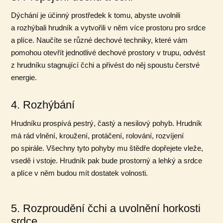
Dýchání je účinný prostředek k tomu, abyste uvolnili
a rozhýbali hrudník a vytvořili v něm více prostoru pro srdce
a plíce. Naučíte se různé dechové techniky, které vám
pomohou otevřít jednotlivé dechové prostory v trupu, odvést
z hrudníku stagnující čchi a přivést do něj spoustu čerstvé
energie.
4. Rozhýbání
Hrudníku prospívá pestrý, častý a nesilový pohyb. Hrudník
má rád vlnění, kroužení, protáčení, rolování, rozvíjení
po spirále. Všechny tyto pohyby mu štědře dopřejete vleže,
vsedě i vstoje. Hrudník pak bude prostorný a lehký a srdce
a plíce v něm budou mít dostatek volnosti.
5. Rozproudění čchi a uvolnění horkosti
srdce