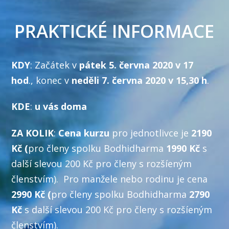
PRAKTICKÉ INFORMACE
KDY
: Začátek v
pátek 5. června 2020 v 17
hod
., konec v
neděli 7. června 2020 v 15,30 h
.
KDE
:
u vás doma
ZA KOLIK
:
Cena kurzu
pro jednotlivce je
2190
Kč (
pro členy spolku Bodhidharma
1990 Kč
s
další slevou 200 Kč pro členy s rozšíeným
členstvím). Pro manžele nebo rodinu je cena
2990 Kč (
pro členy spolku Bodhidharma
2790
Kč
s další slevou 200 Kč pro členy s rozšíeným
členstvím).