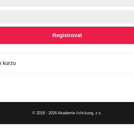
Registrovat
h kurzu
© 2018 - 2026 Akademie čchi-kung, z.s.