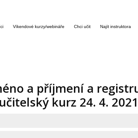
ci
Víkendové kurzy/webináře
Chci učit
Najít instruktora
éno a příjmení a registru
učitelský kurz 24. 4. 202