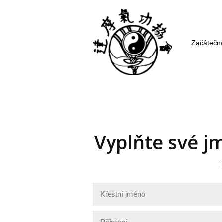
Začáteční
Vyplňte své jm